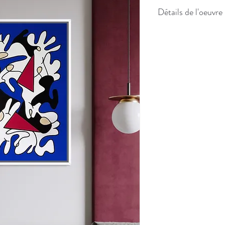
Détails de l'oeuvre
Taille : 100X100 cm
Année de réalisation : 
Technique : Acrylique su
Encadrement en bois bl